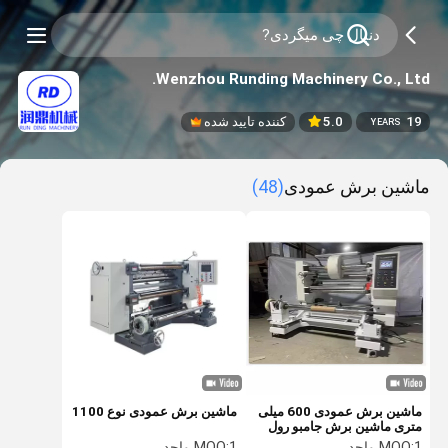
Wenzhou Runding Machinery Co., Ltd.
19
5.0
کننده تایید شده
YEARS
ماشین برش عمودی
(48)
ماشین برش عمودی 600 میلی
ماشین برش عمودی نوع 1100
متری ماشین برش جامبو رول
برای فیلم بسته بندی
1 واحد
MOQ:
1 واحد
MOQ: