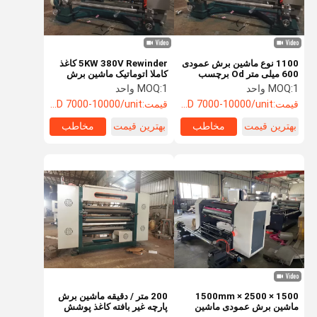
1100 نوع ماشین برش عمودی
5KW 380V Rewinder کاغذ
600 میلی متر Od برچسب
کاملا اتوماتیک ماشین برش
فیلم برش ماشین بازپرداخت
کاغذ حرارتی
1 واحد
MOQ:
1 واحد
MOQ:
ODM
قیمت:
USD 7000-10000/unit
قیمت:
USD 7000-10000/unit
بهترین قیمت
مخاطب
بهترین قیمت
مخاطب
خونه
محصولات
ویدیو
درباره ما
1500 × 2500 × 1500mm
200 متر / دقیقه ماشین برش
ماشین برش عمودی ماشین
پارچه غیر بافته کاغذ پوشش