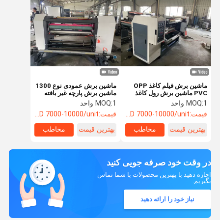
ماشین برش فیلم کاغذ OPP
ماشین برش عمودی نوع 1300
PVC ماشین برش رول کاغذ
ماشین برش پارچه غیر بافته
5KW
ماشین پیچ مجدد کاملا اتوماتیک
1 واحد
MOQ:
1 واحد
MOQ:
قیمت:
USD 7000-10000/unit
قیمت:
USD 7000-10000/unit
بهترین قیمت
مخاطب
بهترین قیمت
مخاطب
در وقت خود صرفه جویی کنید
اجازه دهید با بهترین محصولات با شما تماس
بگیریم.
نیاز خود را ارائه دهید