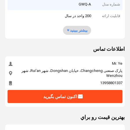
شماره مدل
GWQ-A
قابلیت ارائه
200 واحد در سال
بیشتر ببینید
اطلاعات تماس
Mr. Ye
پارک صنعتی Changcheng، خیابان Dongshan، شهر Rui'an، شهر
Wenzhou
13958801337
اکنون تماس بگیرید
بهترين قيمت رو براي