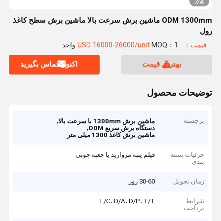
2
2
/
ODM 1300mm ماشین برش سرعت بالا ماشین برش سطح کاغذ
رول
قیمت：USD 16000-26000/unit
MOQ：1 واحد
بهترین قیمت
اکنون تماس بگیرید
توضیحات محصول
برجسته
,
ماشین برش 1300mm با سرعت بالا
,
دستگاه برش سریع ODM
ماشین برش کاغذ 1300 میلی متر
جزئیات بسته
فیلم پنبه مروارید یا جعبه چوبی
بندی
زمان تحویل
30-60 روز
شرایط
L/C، D/A، D/P، T/T
پرداخت