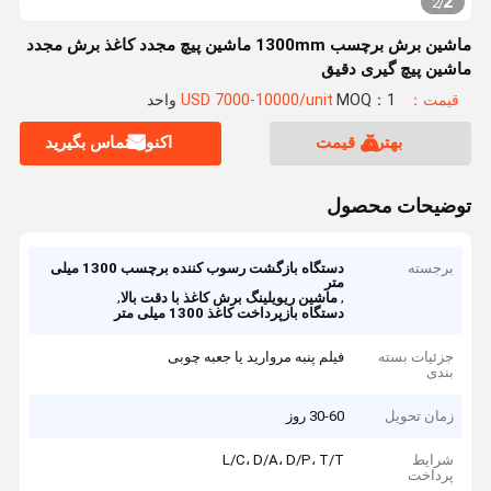
2
2
/
ماشین برش برچسب 1300mm ماشین پیچ مجدد کاغذ برش مجدد
ماشین پیچ گیری دقیق
قیمت：USD 7000-10000/unit
MOQ：1 واحد
بهترین قیمت
اکنون تماس بگیرید
توضیحات محصول
برجسته
دستگاه بازگشت رسوب کننده برچسب 1300 میلی
متر
,
,
ماشین ریویلینگ برش کاغذ با دقت بالا
دستگاه بازپرداخت کاغذ 1300 میلی متر
جزئیات بسته
فیلم پنبه مروارید یا جعبه چوبی
بندی
زمان تحویل
30-60 روز
شرایط
L/C، D/A، D/P، T/T
پرداخت