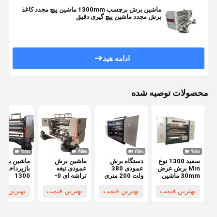
ماشین برش برچسب 1300mm ماشین پیچ مجدد کاغذ
برش مجدد ماشین پیچ گیری دقیق
ادامه هید
محصولات توصیه شده
سفید 1300 نوع
دستگاه برش
ماشین برش
ماشین برش 
Min برش عرض
عمودی 380
عمودی تیغه
بازپرداخت ف
30mm ماشین
ولت 200 متری
تراشه ای 0-
1300
برش عمودی
در دقیقه ماشین
200m/min
برای برش دقیق
برش فیلم
سرعت برش
بهترین قیمت
بهترین قیمت
بهترین قیمت
بهترین ق
بالا
کششی
380V ولتاژ
کامپوزیت 460
میلی متر