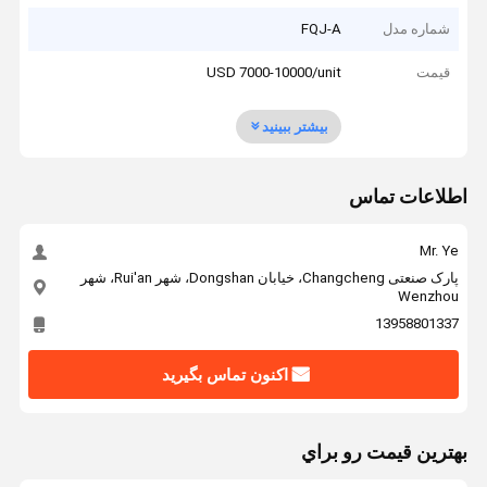
شماره مدل
FQJ-A
قیمت
USD 7000-10000/unit
بیشتر ببینید
اطلاعات تماس
Mr. Ye
پارک صنعتی Changcheng، خیابان Dongshan، شهر Rui'an، شهر
Wenzhou
13958801337
اکنون تماس بگیرید
بهترين قيمت رو براي