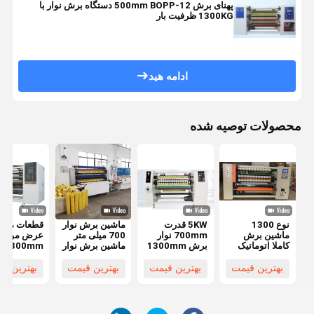
پهنای برش 12-500mm BOPP دستگاه برش نوار با
1300KG ظرفیت بار
ادامه هید
محصولات توصیه شده
نوع 1300
5KW قدرت
ماشین برش نوار
قطعات مختل
ماشین برش
700mm نوار
700 میلی متر
عرض موثر
کاملا اتوماتیک
برش 1300mm
ماشین برش نوار
1300mm
BOPP 0-
عرض موثر
12-500 میلی
400m/Min
متر
500mm
بهترین قیمت
بهترین قیمت
بهترین قیمت
بهترین ق