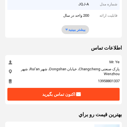
شماره مدل
JQJ-A
قابلیت ارائه
200 واحد در سال
بیشتر ببینید
اطلاعات تماس
Mr. Ye
پارک صنعتی Changcheng، خیابان Dongshan، شهر Rui'an، شهر
Wenzhou
13958801337
اکنون تماس بگیرید
بهترين قيمت رو براي