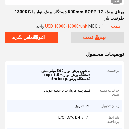
2
2
/
پهنای برش 12-500mm BOPP دستگاه برش نوار با 1300KG
ظرفیت بار
قیمت：USD 10000-16000/unit
MOQ：1 واحد
بهترین قیمت
اکنون تماس بگیرید
توضیحات محصول
برجسته
,
ماشین برش نوار 500 میلی متر
,
دستگاه برش نوار bopp 1.5m
2دستگاه برش.5m bopp
جزئیات بسته
فیلم پنبه مروارید یا جعبه چوبی
بندی
زمان تحویل
30-60 روز
شرایط
L/C، D/A، D/P، T/T
پرداخت