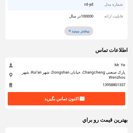
شماره مدل
rd-yd
قابلیت ارائه
100000در سال
بیشتر ببینید
اطلاعات تماس
Mr. Ye
پارک صنعتی Changcheng، خیابان Dongshan، شهر Rui'an، شهر
Wenzhou
13958801337
اکنون تماس بگیرید
بهترين قيمت رو براي