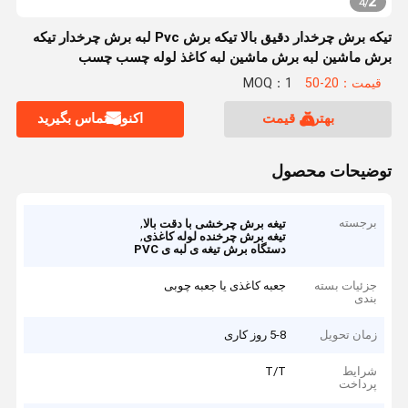
2
4
/
تیکه برش چرخدار دقیق بالا تیکه برش Pvc لبه برش چرخدار تیکه
برش ماشین لبه برش ماشین لبه کاغذ لوله چسب چسب
قیمت：20-50
MOQ：1
بهترین قیمت
اکنون تماس بگیرید
توضیحات محصول
برجسته
,
تیغه برش چرخشی با دقت بالا
,
تیغه برش چرخنده لوله کاغذی
دستگاه برش تیغه ی لبه ی PVC
جزئیات بسته
جعبه کاغذی یا جعبه چوبی
بندی
زمان تحویل
5-8 روز کاری
شرایط
T/T
پرداخت