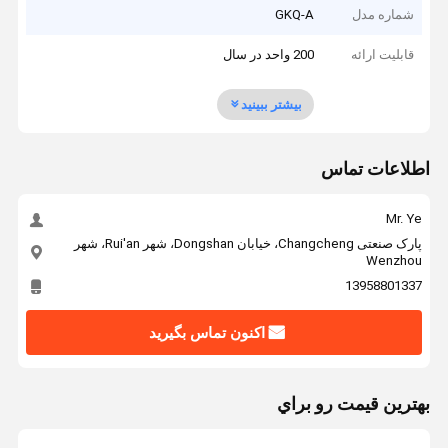
شماره مدل
GKQ-A
قابلیت ارائه
200 واحد در سال
بیشتر ببینید
اطلاعات تماس
Mr. Ye
پارک صنعتی Changcheng، خیابان Dongshan، شهر Rui'an، شهر
Wenzhou
13958801337
اکنون تماس بگیرید
بهترين قيمت رو براي