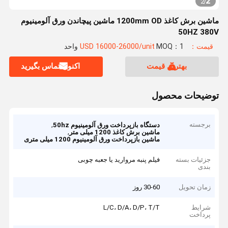
2
2
/
ماشین برش کاغذ 1200mm OD ماشین پیچاندن ورق آلومینیوم
50HZ 380V
قیمت：USD 16000-26000/unit
MOQ：1 واحد
بهترین قیمت
اکنون تماس بگیرید
توضیحات محصول
برجسته
,
دستگاه بازپرداخت ورق آلومینیوم 50hz
,
ماشین برش کاغذ 1200 میلی متر
ماشین بازپرداخت ورق آلومینیوم 1200 میلی متری
جزئیات بسته
فیلم پنبه مروارید یا جعبه چوبی
بندی
زمان تحویل
30-60 روز
شرایط
L/C، D/A، D/P، T/T
پرداخت